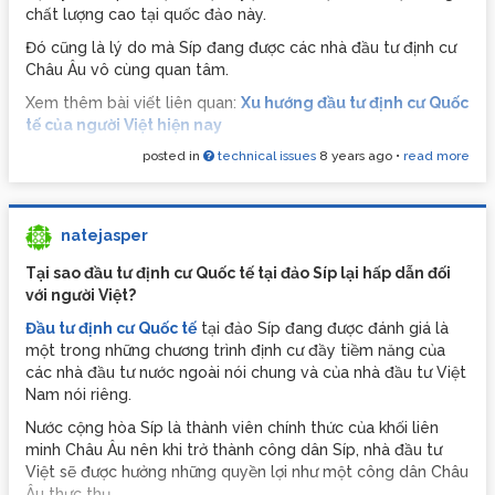
chất lượng cao tại quốc đảo này.
Đó cũng là lý do mà Síp đang được các nhà đầu tư định cư
Châu Âu vô cùng quan tâm.
Xem thêm bài viết liên quan:
Xu hướng đầu tư định cư Quốc
tế của người Việt hiện nay
posted in
technical issues
8 years ago
•
read more
Hệ thống y tế và chăm sóc sức khỏe tuyệt vời
Hệ thống y tế tại đảo Síp đạt được tiêu chuẩn quốc tế và
người có thu nhập thấp được hưởng toàn bộ các phương
pháp điều trị hoàn toàn miễn phí hoặc được trợ cấp. Mạng
natejasper
lưới bệnh viện đảo Síp được trải rộng khắp các thành phố, hệ
Tại sao đầu tư định cư Quốc tế tại đảo Síp lại hấp dẫn đối
thống cơ sở vật chất, kỹ thuật hiện đại và đội ngũ bác sĩ có
với người Việt?
kinh nghiệm hàng đầu trong lĩnh vực.
Đầu tư định cư Quốc tế
tại đảo Síp đang được đánh giá là
một trong những chương trình định cư đầy tiềm năng của
các nhà đầu tư nước ngoài nói chung và của nhà đầu tư Việt
Nam nói riêng.
Nước cộng hòa Síp là thành viên chính thức của khối liên
minh Châu Âu nên khi trở thành công dân Síp, nhà đầu tư
Việt sẽ được hưởng những quyền lợi như một công dân Châu
Âu thực thụ.