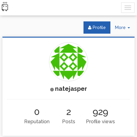
Tog
Profile
More
Dr
natejasper
0
2
929
Reputation
Posts
Profile views