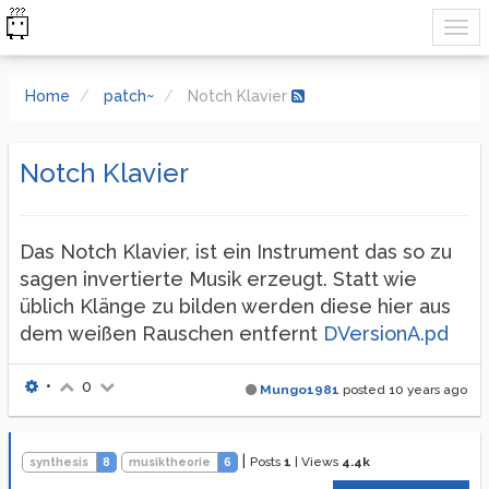
Home
patch~
Notch Klavier
Notch Klavier
Das Notch Klavier, ist ein Instrument das so zu
sagen invertierte Musik erzeugt. Statt wie
üblich Klänge zu bilden werden diese hier aus
dem weißen Rauschen entfernt
DVersionA.pd
•
0
Mungo1981
posted
10 years ago
|
Posts
1
|
Views
4.4k
synthesis
8
musiktheorie
6